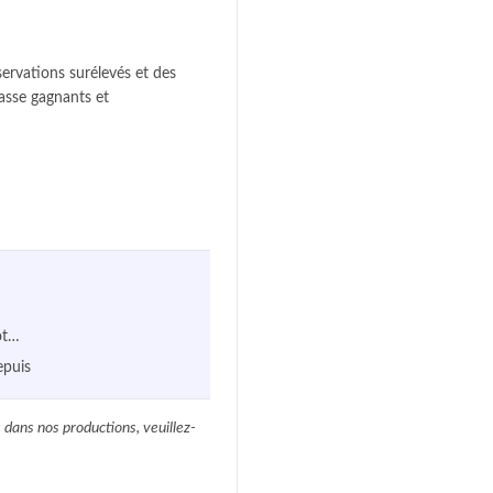
servations surélevés et des
hasse gagnants et
ot…
epuis
 dans nos productions, veuillez-