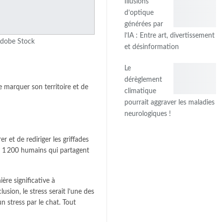
Illusions
d’optique
générées par
l’IA : Entre art, divertissement
 Adobe Stock
et désinformation
Le
dérèglement
de marquer son territoire et de
climatique
pourrait aggraver les maladies
neurologiques !
 et de rediriger les griffades
de 1 200 humains qui partagent
ère significative à
lusion, le
stress
serait l’une des
 stress par le chat. Tout