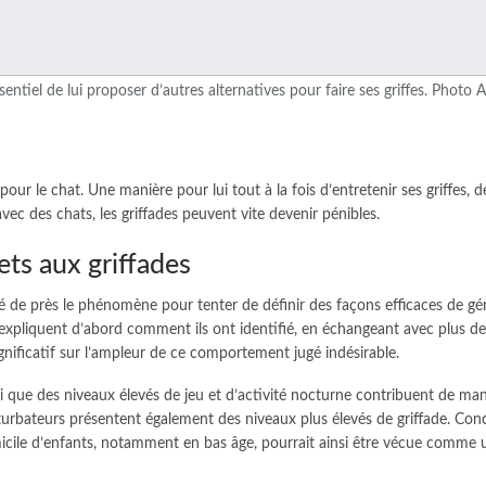
ssentiel de lui proposer d’autres alternatives pour faire ses griffes. Photo
 pour le chat. Une manière pour lui tout à la fois d’entretenir ses griffes, 
c des chats, les griffades peuvent vite devenir pénibles.
ets aux griffades
é de près le phénomène pour tenter de définir des façons efficaces de gérer
s expliquent d’abord comment ils ont identifié, en échangeant avec plus 
ignificatif sur l’ampleur de ce comportement jugé indésirable.
i que des niveaux élevés de jeu et d’activité nocturne contribuent de mani
turbateurs présentent également des niveaux plus élevés de griffade. Conc
icile d’enfants, notamment en bas âge, pourrait ainsi être vécue comme un