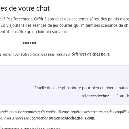
des de votre chat
at ? Pas forcément. Offrir à son chat des cachettes sûres, des points d’ob
i. En y ajoutant des séances de jeu courtes qui imitent des scénarios de c
ntôt plus être qu’un lointain souvenir.
••••••
ièrement par Futura-Sciences puis
repris sur
Sciences de chez nous
.
Quelle dose de phosphore pour bien cultiver le haric
sciencesdecheznous@gmail.com
1 an d
 rodé, nous ne sommes qu’humains. Si vous repérez des erreurs ou des coquilles
ourriel à l’adresse :
correction@sciencesdecheznous.com
.