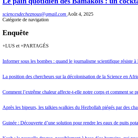
Le pain quotidien des Bamakois : un cockta
sciencesdecheznous@gmail.com
Août 4, 2025
Catégorie de navigation
Enquête
+LUS et +PARTAGÉS
Informer sous les bombes : quand le journalisme scientifique résiste à 
La position des chercheurs sur la décolonisation de la Science en Afr
Comment l’extrême chaleur affecte-t-elle notre corps et comment se p
Après les bipeurs, les talkies-walkies du Hezbollah piégés par des ch
Guinée : Découverte d’une solution pour rendre les eaux de puits pot