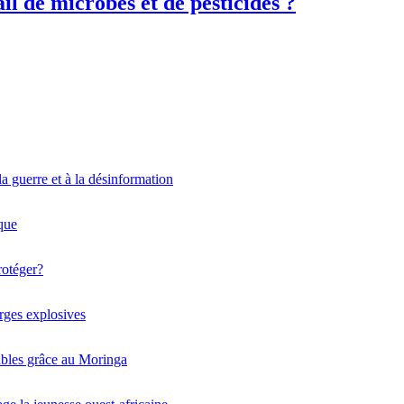
il de microbes et de pesticides ?
la guerre et à la désinformation
ique
rotéger?
arges explosives
ables grâce au Moringa