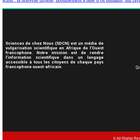
Kush : la nouvelle drogue, possiblement à base d’os humains, qui rava
Sciences de chez Nous (SDCN) est un média de
vulgarisation scientifique en Afrique de l’Ouest
francophone. Notre mission est de rendre
l’information scientifique dans un langage
accessible à tous les citoyens de chaque pays
francophone ouest-africain.
Gr
© All Rights Re