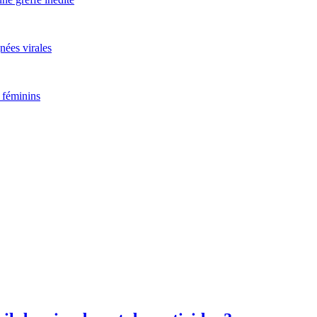
nées virales
 féminins