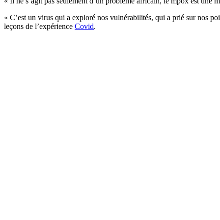
« Il ne s’agit pas seulement d’un problème africain, le mpox est une 
« C’est un virus qui a exploré nos vulnérabilités, qui a prié sur nos p
leçons de l’expérience
Covid
.