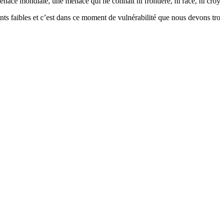
menace mondiale, une menace qui ne connaît ni frontière, ni race, ni cr
oints faibles et c’est dans ce moment de vulnérabilité que nous devons t