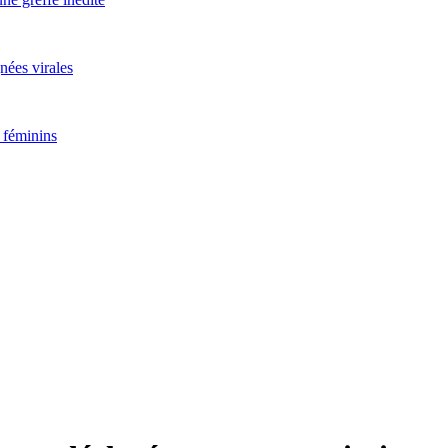
nées virales
 féminins