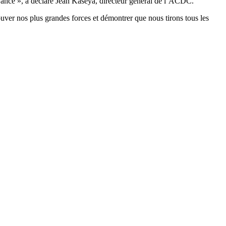
oyance », a déclaré Jean Kaseya, directeur général de l’ACDC.
rouver nos plus grandes forces et démontrer que nous tirons tous les