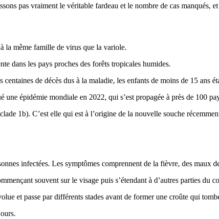
issons pas vraiment le véritable fardeau et le nombre de cas manqués, et 
 à la même famille de virus que la variole.
uente dans les pays proches des forêts tropicales humides.
centaines de décès dus à la maladie, les enfants de moins de 15 ans éta
ué une épidémie mondiale en 2022, qui s’est propagée à près de 100 pays
(clade 1b). C’est elle qui est à l’origine de la nouvelle souche récem
sonnes infectées. Les symptômes comprennent de la fièvre, des maux de 
mençant souvent sur le visage puis s’étendant à d’autres parties du cor
lue et passe par différents stades avant de former une croûte qui tombe 
jours.