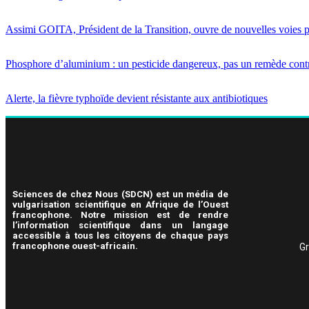
Assimi GOITA, Président de la Transition, ouvre de nouvelles voies p
Phosphore d’aluminium : un pesticide dangereux, pas un remède cont
Alerte, la fièvre typhoïde devient résistante aux antibiotiques
Sciences de chez Nous (SDCN) est un média de
vulgarisation scientifique en Afrique de l’Ouest
francophone. Notre mission est de rendre
l’information scientifique dans un langage
accessible à tous les citoyens de chaque pays
francophone ouest-africain.
Gr