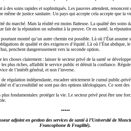
nt à des soins rapides et sophistiqués. Les pauvres attendent, renoncent 
pe même de justice sanitaire. Un pays qui accepte cela accepte que la vi
té du marché. Mais la réalité est moins flatteuse. La qualité des soins 
ue fait de la réputation un substitut à la preuve. Or en santé, la réputati
pourtant montré qu’un autre chemin est possible. Là où l’État assume son
obligations de qualité et des exigences d’équité. Là où l’État abdique, le
d’hui, penchent dangereusement vers la seconde option.
re les choses clairement : laisser le secteur privé de la santé se développ
les plus riches, affaiblit le service public et détruit la confiance. Régule
vice de l’intérêt général, et non l’inverse.
é de régulation indépendante, encadrer strictement le cumul public-privé
lité et d’accessibilité ne sont pas des options idéologiques. Ce sont des
s plus fondamentales: protéger la vie. Le secteur privé peut être une for
ble.
•••••
esseur adjoint en gestion des services de santé à l’Université de Mo
Francophone & Fragilité)
.