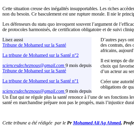
Cette situation creuse des inégalités insupportables. Les riches accède
non du besoin. Ce basculement est une rupture morale. Il nie le princi
Les défenseurs du statu quo invoquent souvent l’argument de l’efficaci
de protocoles harmonisés, de certification obligatoire et de suivi cliniq
Lisez aussi
D’autres pays ont 
Tribune de Mohamed sur la Santé
des contrats, des 
africains, aujour
La tribune de Mohamed sur la Santé n°2
Il est temps de di
sciencesdecheznous@gmail.com
9 mois depuis
choix qui favorise 
Tribune de Mohamed sur la Santé
d’un acteur au ser
La tribune de Mohamed sur la Santé n°1
Créer une autorit
obligations de qua
sciencesdecheznous@gmail.com
9 mois depuis
Un État qui ne régule plus la santé renonce à l’une de ses fonctions le
santé en marchandise prépare non pas le progrès, mais l’injustice dura
Cette tribune a été rédigée par le
Pr
Mohamed Ali Ag Ahmed
, Prof