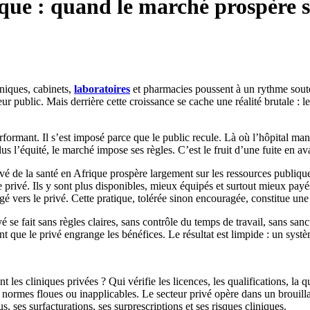
ique : quand le marché prospère 
iniques, cabinets,
laboratoires
et pharmacies poussent à un rythme souten
 public. Mais derrière cette croissance se cache une réalité brutale : le 
rformant. Il s’est imposé parce que le public recule. Là où l’hôpital ma
lus l’équité, le marché impose ses règles. C’est le fruit d’une fuite en av
é de la santé en Afrique prospère largement sur les ressources publiqu
 privé. Ils y sont plus disponibles, mieux équipés et surtout mieux payé
irigé vers le privé. Cette pratique, tolérée sinon encouragée, constitue un
é se fait sans règles claires, sans contrôle du temps de travail, sans s
 que le privé engrange les bénéfices. Le résultat est limpide : un système
les cliniques privées ? Qui vérifie les licences, les qualifications, la qua
es normes floues ou inapplicables. Le secteur privé opère dans un brouilla
ses surfacturations, ses surprescriptions et ses risques cliniques.