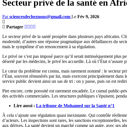
Secteur privé de la santé en Afr
Par
sciencesdecheznous@gmail.com
Le
Fév 9, 2026
Partager
Le secteur privé de la santé prospère dans plusieurs pays africains. Cl
modernité, d’autres une réponse pragmatique aux défaillances du secteur
mais le symptôme d’un renoncement à sa régulation.
Le privé ne s’est pas imposé parce qu’il serait intrinsèquement plus pe
déserté par les médecins, le privé les accueille. Là où l’État n’assure p
Le cœur du problème est connu, mais rarement nommé : le secteur priv
l’État, souvent rémunérés par lui, mais exercent principalement dans le
service public devient ainsi un sas de tri : on y passe, puis on est red
Pire encore, cette porosité est rarement encadrée. Le cumul public-priv
des activités commerciales. Les structures publiques s’épuisent, pendant
Lire aussi :
La tribune de Mohamed sur la Santé n°1
À cela s’ajoute une régulation quasi inexistante. Qui contrôle réellement 
d’acteurs. Les inspections sont rares, les sanctions exceptionnelles, l
aux dérives. La santé devient un marché comme un autre, avec ses abus, 