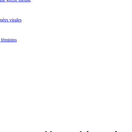
nées virales
 féminins