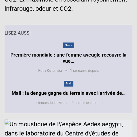
infrarouge, odeur et CO2.
LISEZ AUSSI
Santé
Première mondiale : une femme aveugle recouvre la
vue…
Ruth Kutemba
1 semaine depuis
Mali
Mali : la dengue gagne du terrain avec l’arrivée de…
sciencesdecheznous@gmail.com
4 semaines depuis