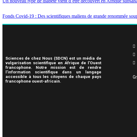
Un nouveau type de diabète vient d’être découvert en Afrique subsah
Fonds Covid-19 : Des scientifiques maliens de grande renommée soup
Sciences de chez Nous (SDCN) est un média de
vulgarisation scientifique en Afrique de l’Ouest
francophone. Notre mission est de rendre
l’information scientifique dans un langage
accessible à tous les citoyens de chaque pays
Gr
francophone ouest-africain.