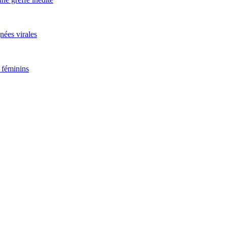
nées virales
 féminins