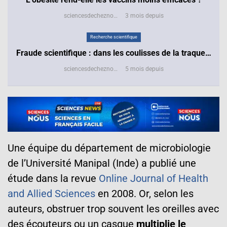
sciencesdecheznous@gmail.com
3 mois depuis
Recherche scientifique
Fraude scientifique : dans les coulisses de la traque…
sciencesdecheznous@gmail.com
5 mois depuis
Une équipe du département de microbiologie
de l’Université Manipal (Inde) a publié une
étude dans la revue
Online Journal of Health
and Allied Sciences
en 2008. Or, selon les
auteurs, obstruer trop souvent les oreilles avec
des écouteurs ou un casque
multiplie le