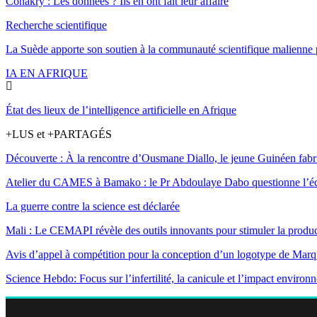
Conakry : Les données ? Ils en ont fait leur affaire
Recherche scientifique
La Suède apporte son soutien à la communauté scientifique malienne
IA EN AFRIQUE
État des lieux de l’intelligence artificielle en Afrique
+LUS et +PARTAGÉS
Découverte : À la rencontre d’Ousmane Diallo, le jeune Guinéen fabr
Atelier du CAMES à Bamako : le Pr Abdoulaye Dabo questionne l’écart 
La guerre contre la science est déclarée
Mali : Le CEMAPI révèle des outils innovants pour stimuler la produc
Avis d’appel à compétition pour la conception d’un logotype de Marqu
Science Hebdo: Focus sur l’infertilité, la canicule et l’impact environ