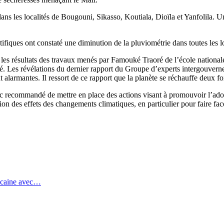
ans les localités de Bougouni, Sikasso, Koutiala, Dioïla et Yanfolila. Un
tifiques ont constaté une diminution de la pluviométrie dans toutes les l
les résultats des travaux menés par Famouké Traoré de l’école nationale
té. Les révélations du dernier rapport du Groupe d’experts intergouvern
 alarmantes. Il ressort de ce rapport que la planète se réchauffe deux f
nc recommandé de mettre en place des actions visant à promouvoir l’ado
tion des effets des changements climatiques, en particulier pour faire fa
ricaine avec…