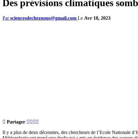
Des prévisions climatiques somb
Par
sciencesdecheznous@gmail.com
Le
Avr 18, 2023
Partager
Il y a plus de deux décennies, des chercheurs de l’Ecole Nationale d
Météorologie ont mené une étude qui a mis en évidence des vagues de