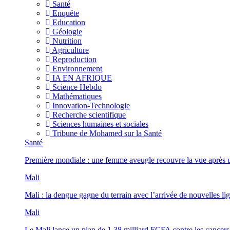
Santé
Enquête
Education
Géologie
Nutrition
Agriculture
Reproduction
Environnement
IA EN AFRIQUE
Science Hebdo
Mathématiques
Innovation-Technologie
Recherche scientifique
Sciences humaines et sociales
Tribune de Mohamed sur la Santé
Santé
Première mondiale : une femme aveugle recouvre la vue après u
Mali
Mali : la dengue gagne du terrain avec l’arrivée de nouvelles lig
Mali
Le Mali lance un plan de 1,38 milliard FCFA contre les cancers