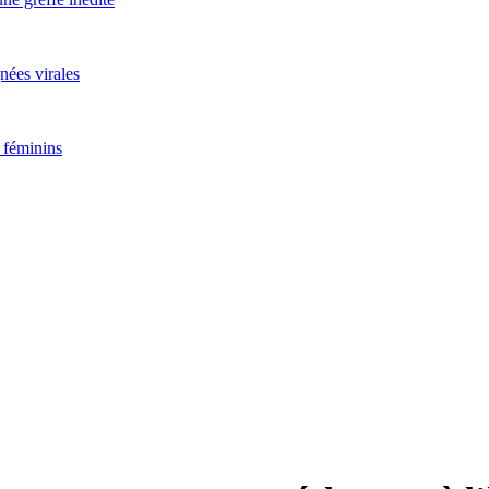
nées virales
 féminins