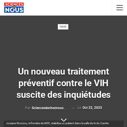
Santé
Un nouveau traitement
préventif contre le VIH
suscite des inquiétudes
Le
Oct 22, 2025
Par
Sciencesdecheznous@gmail.com
Josiane Wonzou, infirmière de MSF, stabilise un patient dans la salle de tri du Centre