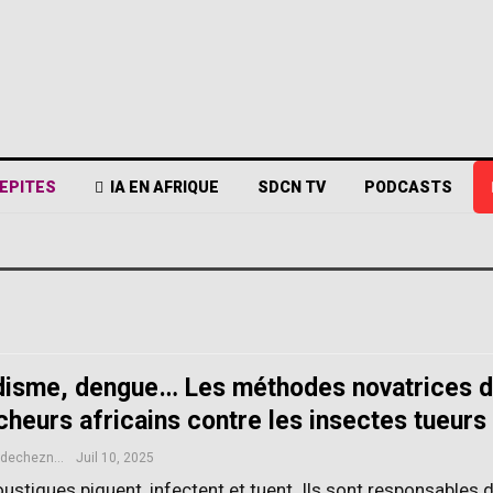
EPITES
IA EN AFRIQUE
SDCN TV
PODCASTS
disme, dengue… Les méthodes novatrices 
cheurs africains contre les insectes tueurs
sciencesdecheznous@gmail.com
Juil 10, 2025
stiques piquent, infectent et tuent. Ils sont responsables 