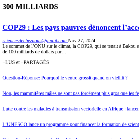
300 MILLIARDS
COP29 : Les pays pauvres dénoncent l’acco
sciencesdecheznous@gmail.com
Nov 27, 2024
Le sommet de l’ONU sur le climat, la COP29, qui se tenait à Bakou en
de 100 milliards de dollars par…
+LUS et +PARTAGÉS
Question-Réponse: Pourquoi le ventre grossit quand on vieillit ?
Non, les mammifères mâles ne sont pas forcément plus gros que les f
Lutte contre les maladies à transmission vectorielle en Afrique : l
L’UNESCO lance un programme pour financer la formation de scientif