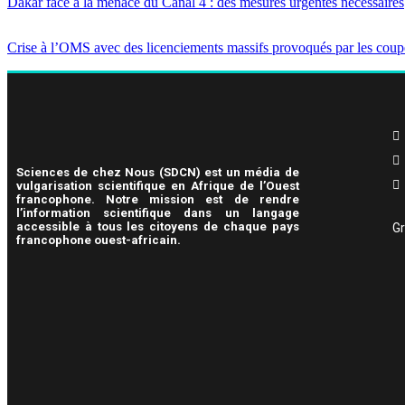
Dakar face à la menace du Canal 4 : des mesures urgentes nécessaires
Crise à l’OMS avec des licenciements massifs provoqués par les coup
Sciences de chez Nous (SDCN) est un média de
vulgarisation scientifique en Afrique de l’Ouest
francophone. Notre mission est de rendre
l’information scientifique dans un langage
accessible à tous les citoyens de chaque pays
Gr
francophone ouest-africain.