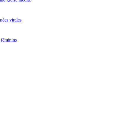
nées virales
 féminins