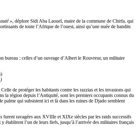
nauté »
, déplore Sidi Aba Laouel, maire de la commune de Chirfa, qui
tissants de toute l’Afrique de l’ouest, ainsi qu’une nuée de bandits
on bureau : celles d’un ouvrage d’Albert le Rouvreur, un militaire
)
Celle de protéger les habitants contre les razzias et les invasions qui
ans la région depuis l’Antiquité, sont les premiers occupants connus du
 de palme qui subsistent ici et là dans les ruines de Djado semblent
is furent ravagées aux XVIIIe et XIXe siècles par les raids successifs
établirent l’un de leurs fiefs, jusqu’à l’arrivée des militaires français