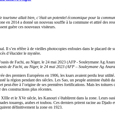
 le tourisme allait bien, c’était un potentiel économique pour la commu
one en 2014 a donné un nouveau souffle à la commune et attiré des ressor
essent guère ces nouveaux visiteurs.
l. Il s’en réfère à de vieilles photocopies enfouies dans le placard de s
ccès d’élucider le mystère.
l’oasis de Fachi, au Niger, le 24 mai 2023 (AFP – Souleymane Ag Anara
vée des premiers Européens en 1906, les ksars avaient perdu leur utilité. 
asté la région pendant des siècles. Les Sao, un peuple animiste établi d
t peut-être à l’origine de ses premières fortifications. Mais les toitures
r des constructions plus récentes.
e XIIIe et le XVe siècle, les Kanouri s’établirent dans la zone. Leurs oas
des touaregs, arabes et toubou. Ces derniers prirent racine au Djado et y 
quirent définitivement la zone en 1923.