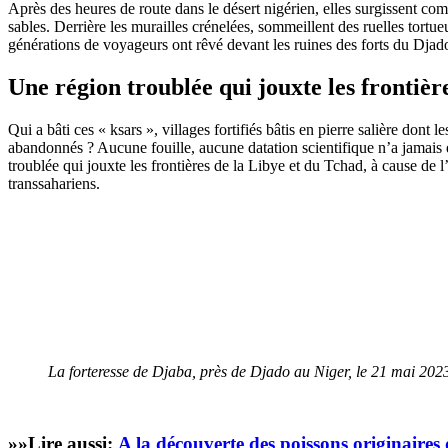
Après des heures de route dans le désert nigérien, elles surgissent co
sables. Derrière les murailles crénelées, sommeillent des ruelles tortue
générations de voyageurs ont rêvé devant les ruines des forts du Dja
Une région troublée qui jouxte les frontièr
Qui a bâti ces « ksars », villages fortifiés bâtis en pierre salière don
abandonnés ? Aucune fouille, aucune datation scientifique n’a jamais é
troublée qui jouxte les frontières de la Libye et du Tchad, à cause de 
transsahariens.
La forteresse de Djaba, près de Djado au Niger, le 21 mai 2
»»Lire aussi:
A la découverte des poissons originaires