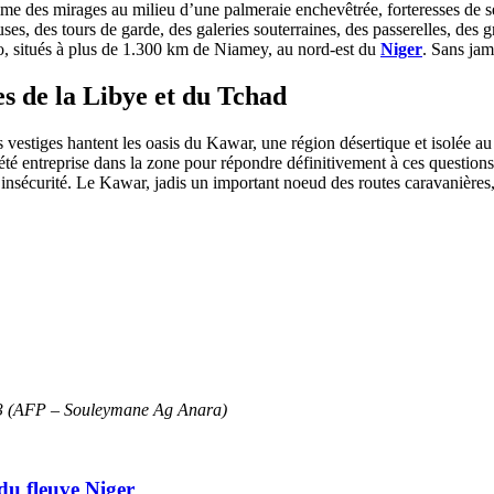
mme des mirages au milieu d’une palmeraie enchevêtrée, forteresses de se
uses, des tours de garde, des galeries souterraines, des passerelles, des
do, situés à plus de 1.300 km de Niamey, au nord-est du
Niger
. Sans jam
es de la Libye et du Tchad
t les vestiges hantent les oasis du Kawar, une région désertique et isolée 
té entreprise dans la zone pour répondre définitivement à ces questions.
l’insécurité. Le Kawar, jadis un important noeud des routes caravanières,
023 (AFP – Souleymane Ag Anara)
 du fleuve Niger