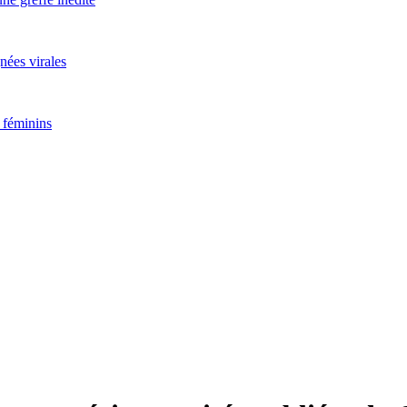
nées virales
 féminins