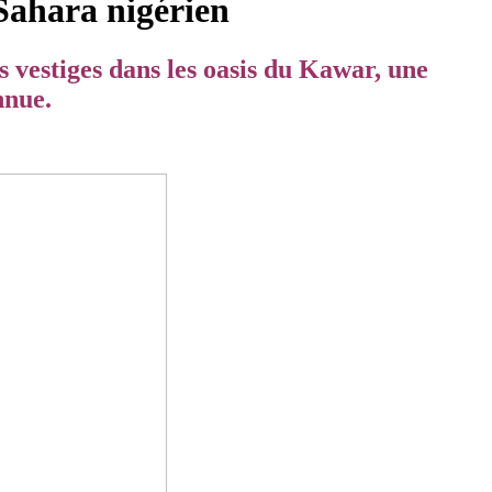
 Sahara nigérien
es vestiges dans les oasis du Kawar, une
nnue.