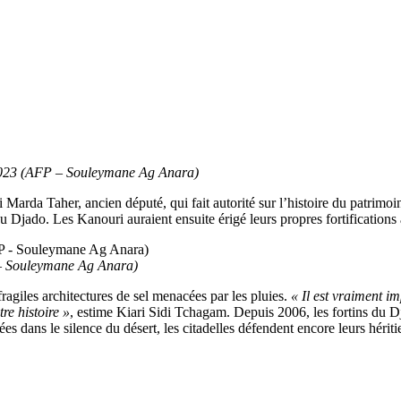
ai 2023 (AFP – Souleymane Ag Anara)
 Marda Taher, ancien député, qui fait autorité sur l’histoire du patrimoin
Djado. Les Kanouri auraient ensuite érigé leurs propres fortifications à
 – Souleymane Ag Anara)
ragiles architectures de sel menacées par les pluies.
« Il est vraiment i
tre histoire »
, estime Kiari Sidi Tchagam. Depuis 2006, les fortins du Dj
ans le silence du désert, les citadelles défendent encore leurs héritier