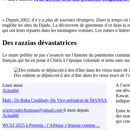
« Depuis 2002, il n’y a plus de touristes étrangers. Dans le temps où
englobe les sites du Djado. La découverte de gisements d’or dans la z
qui ont leurs repaires dans les montagnes voisines. Les ruines n’intér
Des razzias dévastatrices
Le maire préfère ne pas s’avancer sur l’histoire du patrimoine communa
français qui fut en poste à Chirfa à l’époque coloniale et tenta sans su
Des enfants se déplacent à dos d’âne dans les vieux murs de 
Lisez aussi
A l’arri
Actualité
ont dév
Kawar, e
Mali : Dr Baba Coulibaly élu Vice-président de MANSA
indique
sciencesdecheznous@gmail.com
6 mois depuis
Entre l
Actualité
des noma
qui con
WCSJ 2025 à Pretoria : l’Afrique s’impose comme…