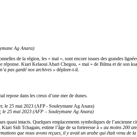
leymane Ag Anara)
nnelles de la région, les « maï », sont encore issues des grandes lignées
s de réponse. Kiari Kelaoui Abari Chegou, « maï » de Bilma et de son ks
n’a pas gardé nos archives »
déplore-t-il.
onal repose dans les creux d’une mer de dunes.
ger, le 25 mai 2023 (AFP – Souleymane Ag Anara)
x murs quasi intacts. Quelques emplacements symboliques de l’ancienne ci
hi, Kiari Sidi Tchagam, estime l’âge de sa forteresse à
« au moins 200 an
rmations que nous avons reçues, il y avait un arabe qui était venu de la 