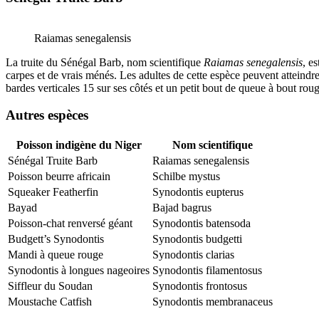
Raiamas senegalensis
La truite du Sénégal Barb, nom scientifique
Raiamas senegalensis
, e
carpes et de vrais ménés. Les adultes de cette espèce peuvent attein
bardes verticales 15 sur ses côtés et un petit bout de queue à bout roug
Autres espèces
Poisson indigène du Niger
Nom scientifique
Sénégal Truite Barb
Raiamas senegalensis
Poisson beurre africain
Schilbe mystus
Squeaker Featherfin
Synodontis eupterus
Bayad
Bajad bagrus
Poisson-chat renversé géant
Synodontis batensoda
Budgett’s Synodontis
Synodontis budgetti
Mandi à queue rouge
Synodontis clarias
Synodontis à longues nageoires
Synodontis filamentosus
Siffleur du Soudan
Synodontis frontosus
Moustache Catfish
Synodontis membranaceus