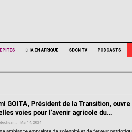
EPITES
IA EN AFRIQUE
SDCN TV
PODCASTS
mi GOITA, Président de la Transition, ouvre
lles voies pour l’avenir agricole du…
sciencesdecheznous@gmail.com
Mai 14, 2024
ne ambiance empreinte de solennité et de ferveur patriotiqu