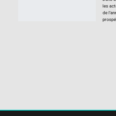
les act
de l'an
prospér