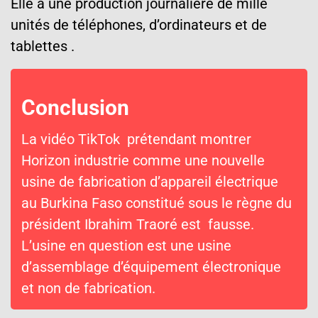
Elle
a une production journalière de mille
unités de téléphones, d’ordinateurs et de
tablettes .
Conclusion
La vidéo
TikTok
prétendant montrer
Horizon industrie comme une
nouvelle
usine de fabrication d’appareil électrique
au Burkina Faso
constitué
sous le règne du
président Ibrahim Traoré est fausse.
L’usine
en question est une usine
d’assemblage d’équipement électronique
et non de fabrication.