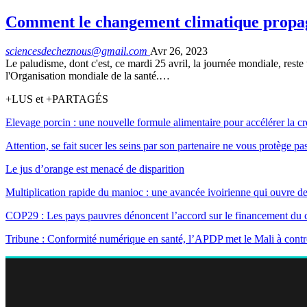
Comment le changement climatique propag
sciencesdecheznous@gmail.com
Avr 26, 2023
Le paludisme, dont c'est, ce mardi 25 avril, la journée mondiale, rest
l'Organisation mondiale de la santé.…
+LUS et +PARTAGÉS
Elevage porcin : une nouvelle formule alimentaire pour accélérer la cr
Attention, se fait sucer les seins par son partenaire ne vous protège pa
Le jus d’orange est menacé de disparition
Multiplication rapide du manioc : une avancée ivoirienne qui ouvre de
COP29 : Les pays pauvres dénoncent l’accord sur le financement du 
Tribune : Conformité numérique en santé, l’APDP met le Mali à contr