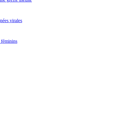
nées virales
 féminins