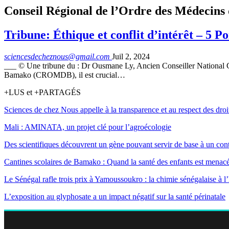
Conseil Régional de l’Ordre des Médecins
Tribune: Éthique et conflit d’intérêt – 5
sciencesdecheznous@gmail.com
Juil 2, 2024
___ © Une tribune du : Dr Ousmane Ly, Ancien Conseiller National Ch
Bamako (CROMDB), il est crucial…
+LUS et +PARTAGÉS
Sciences de chez Nous appelle à la transparence et au respect des droi
Mali : AMINATA, un projet clé pour l’agroécologie
Des scientifiques découvrent un gène pouvant servir de base à un contr
Cantines scolaires de Bamako : Quand la santé des enfants est menac
Le Sénégal rafle trois prix à Yamoussoukro : la chimie sénégalaise à 
L’exposition au glyphosate a un impact négatif sur la santé périnatale