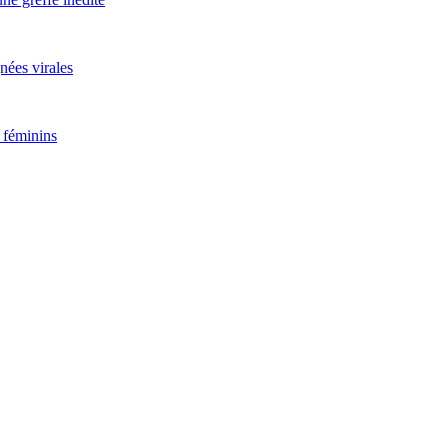
nées virales
 féminins