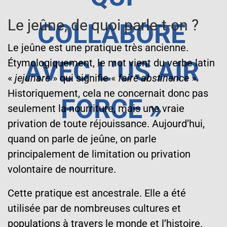
Le jeûne, de quoi parle-t-on ?
COLLABORE
Le jeûne est une pratique très ancienne.
AVEC L’US AIR
Étymologiquement, le mot vient du verbe latin
«
jejunare
» qui signifie «
faire abstinence
».
Historiquement, cela ne concernait donc pas
FORCE »
seulement la nourriture, mais une vraie
privation de toute réjouissance. Aujourd’hui,
quand on parle de jeûne, on parle
principalement de limitation ou privation
volontaire de nourriture.
Cette pratique est ancestrale. Elle a été
utilisée par de nombreuses cultures et
populations à travers le monde et l’histoire.